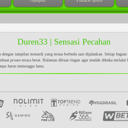
Opusplus
Pinnacle Sports
Duren33 | Sensasi Pecahan
engan tampilan menarik yang terasa berbeda saat dijalankan. Setiap bagian
buat proses terasa berat. Halaman dibuat ringan agar mudah dibuka melalui
tanpa harus menunggu lama.