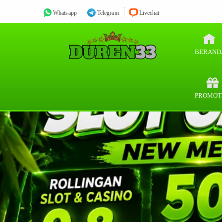
Whatsapp
Telegram
Livechat
BERAND
PROMOT