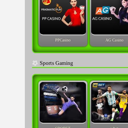
PPCasino
AG Casino
Sports Gaming