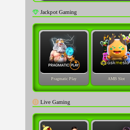
Jackpot Gaming
Pragmatic Play
AMB Slot
Live Gaming