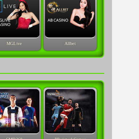
MGLive
Allbet