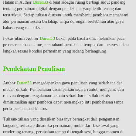
Halaman Author
Duren33
dibuat sebagai ruang berbagi sudut pandang
tentang permainan digital dengan pendekatan yang lebih tenang dan
terstruktur. Setiap tulisan disusun untuk membantu pembaca memahami
alur permainan secara bertahap, tanpa dorongan berlebihan atau gaya
bahasa yang memaksa.
Fokus utama Author
Duren33
bukan pada hasil akhir, melainkan pada
proses membaca ritme, memahami perubahan tempo, dan menyesuaikan
langkah sesuai kondisi permainan yang sedang berlangsung.
Pendekatan Penulisan
Author
Duren33
mengedepankan gaya penulisan yang sederhana dan
mudah diikuti. Pembahasan disampaikan secara runtut, mengalir, dan
relevan dengan pengalaman pemain sehari-hari. Istilah teknis
diminimalkan agar pembaca dapat menangkap inti pembahasan tanpa
perlu pemahaman khusus.
Tulisan-tulisan yang disajikan biasanya berangkat dari pengamatan
langsung terhadap dinamika permainan, mulai dari fase awal yang
cenderung tenang, perubahan tempo di tengah sesi, hingga momen di