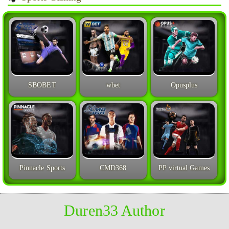
SBOBET
wbet
Opusplus
Pinnacle Sports
CMD368
PP virtual Games
Duren33 Author