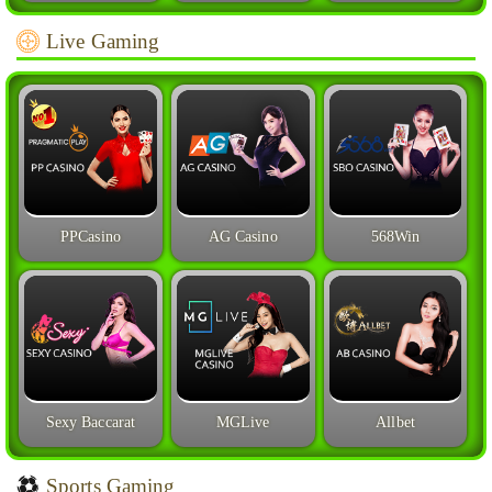
Live Gaming
PPCasino
AG Casino
568Win
Sexy Baccarat
MGLive
Allbet
Sports Gaming