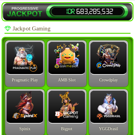
Jackpot Gaming
Pragmatic Play
AMB Slot
Crowdplay
Spinix
Bigpot
YGGDrasil