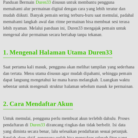
Panduan Bermain
Duren33
disusun untuk membantu pengguna
memahami alur permainan digital dengan cara yang lebih teratur dan
mudah diikuti. Banyak pemain sering terburu-buru saat memulai, padahal
memahami langkah awal dan ritme permainan bisa membuat sesi terasa
lebih nyaman. Melalui panduan ini, Duren33 mengajak pemain untuk
mengenal alur permainan secara bertahap tanpa tekanan.
1. Mengenal Halaman Utama Duren33
Saat pertama kali masuk, pengguna akan melihat tampilan yang sederhana
dan tertata. Menu utama disusun agar mudah dipahami, sehingga pemain
dapat langsung mengetahui ke mana harus melangkah. Luangkan waktu
sebentar untuk mengenali struktur halaman sebelum masuk ke permainan.
2. Cara Mendaftar Akun
Untuk memulai, pengguna perlu membuat akun terlebih dahulu. Proses
pendaftaran di
Duren33
dirancang ringkas dan tidak berbelit. Isi data
yang diminta secara benar, lalu selesaikan pendaftaran sesuai petunjuk.
Setelah akun aktif, pengguna sudah bisa mengakses seluruh fitur yang