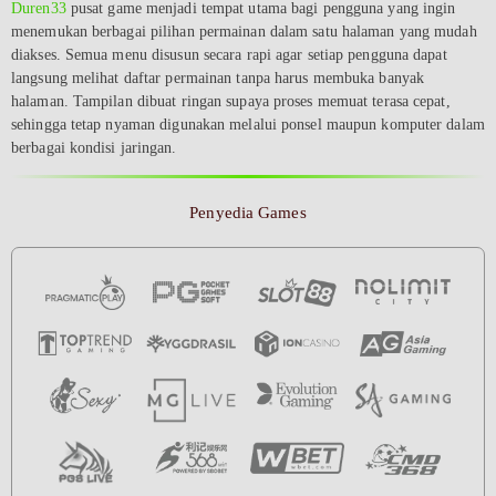
Duren33
pusat game menjadi tempat utama bagi pengguna yang ingin
menemukan berbagai pilihan permainan dalam satu halaman yang mudah
diakses. Semua menu disusun secara rapi agar setiap pengguna dapat
langsung melihat daftar permainan tanpa harus membuka banyak
halaman. Tampilan dibuat ringan supaya proses memuat terasa cepat,
sehingga tetap nyaman digunakan melalui ponsel maupun komputer dalam
berbagai kondisi jaringan.
Penyedia Games