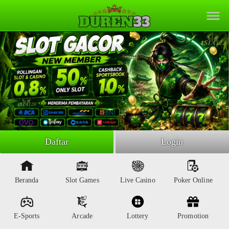
Tentang Kami
Author
Panduan Bermain
F.A.Q
Daftar
Login
Beranda
Slot Games
Live Casino
Poker Online
E-Sports
Arcade
Lottery
Promotion