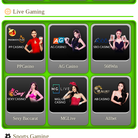
Live Gaming
PPCasino
AG Casino
568Win
Sexy Baccarat
MGLive
Allbet
Sports Gaming