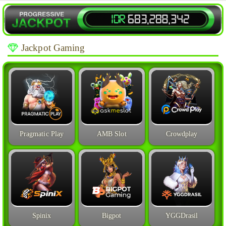
Jackpot Gaming
Pragmatic Play
AMB Slot
Crowdplay
Spinix
Bigpot
YGGDrasil