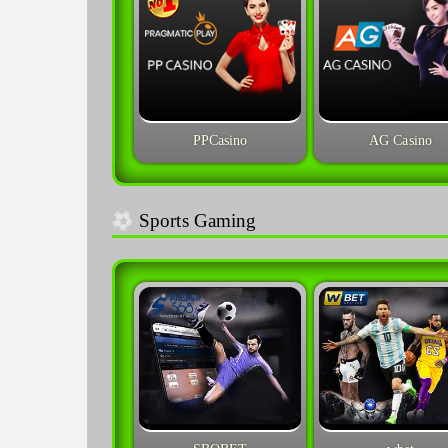
PPCasino
AG Casino
Sports Gaming