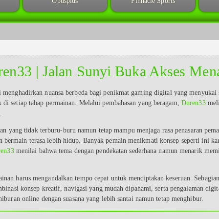
Opusplus
Pinnacle Sports
en33 | Jalan Sunyi Buka Akses Men
i menghadirkan nuansa berbeda bagi penikmat gaming digital yang menyukai s
 di setiap tahap permainan. Melalui pembahasan yang beragam,
Duren33
meli
.
inan yang tidak terburu-buru namun tetap mampu menjaga rasa penasaran pemain
bermain terasa lebih hidup. Banyak pemain menikmati konsep seperti ini kar
ren33
menilai bahwa tema dengan pendekatan sederhana namun menarik memili
ainan harus mengandalkan tempo cepat untuk menciptakan keseruan. Sebagia
ombinasi konsep kreatif, navigasi yang mudah dipahami, serta pengalaman dig
hiburan online dengan suasana yang lebih santai namun tetap menghibur.