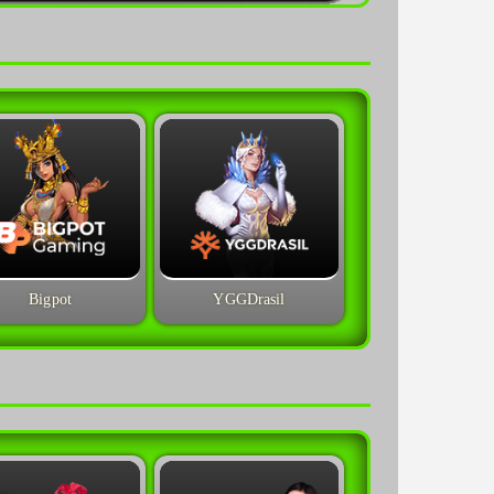
Bigpot
YGGDrasil