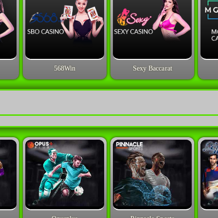
568Win
Sexy Baccarat