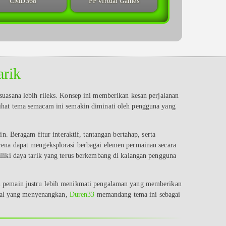
CMD368
PP virtual Games
arik
uasana lebih rileks. Konsep ini memberikan kesan perjalanan
hat tema semacam ini semakin diminati oleh pengguna yang
. Beragam fitur interaktif, tantangan bertahap, serta
ena dapat mengeksplorasi berbagai elemen permainan secara
ki daya tarik yang terus berkembang di kalangan pengguna
n pemain justru lebih menikmati pengalaman yang memberikan
ital yang menyenangkan,
Duren33
memandang tema ini sebagai