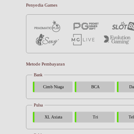
Penyedia Games
Metode Pembayaran
Bank
Cimb Niaga
BCA
Da
Pulsa
XL Axiata
Tri
Te