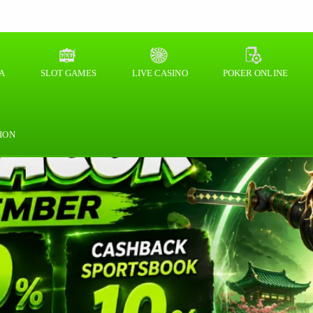
A
SLOT GAMES
LIVE CASINO
POKER ONLINE
ION