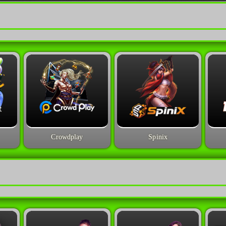
Crowdplay
Spinix