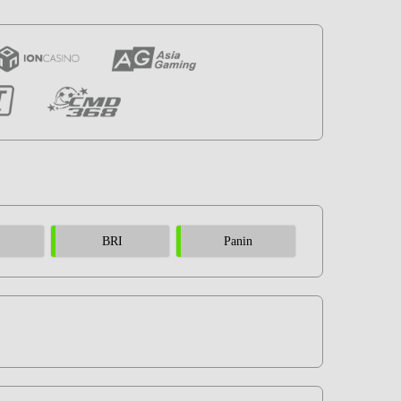
BRI
Panin