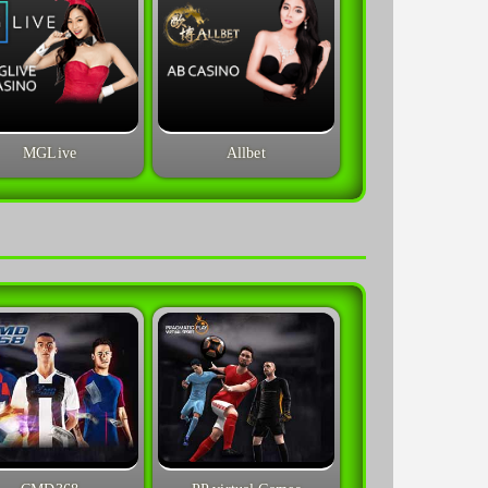
MGLive
Allbet