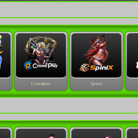
Crowdplay
Spinix