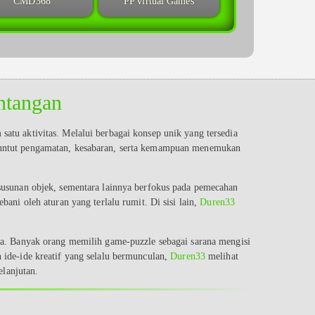
CMD368
PP virtual Games
ntangan
tu aktivitas. Melalui berbagai konsep unik yang tersedia
ntut pengamatan, kesabaran, serta kemampuan menemukan
usunan objek, sementara lainnya berfokus pada pemecahan
ni oleh aturan yang terlalu rumit. Di sisi lain,
Duren33
a. Banyak orang memilih game-puzzle sebagai sarana mengisi
ide-ide kreatif yang selalu bermunculan,
Duren33
melihat
elanjutan.