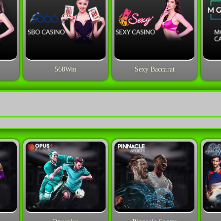
568Win
Sexy Baccarat