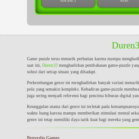
SBOBET
wbet
Duren3
Game puzzle terus menarik perhatian karena mampu menghadir
saat ini,
Duren33
menghadirkan pembahasan game-puzzle yang
solusi dari setiap situasi yang dihadapi.
Perkembangan genre ini menghadirkan banyak variasi menarik
pola yang semakin kompleks. Kehadiran game-puzzle membuat pe
juga sering menjadi referensi bagi pencinta hiburan digital ya
Keunggulan utama dari genre ini terletak pada kemampuannya
waktu luang karena mampu memberikan stimulasi mental sekal
genre ini tetap memiliki daya tarik kuat bagi mereka yang ge
Penyedia Games