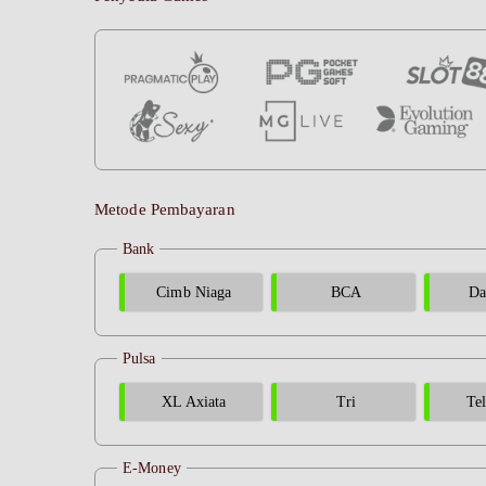
Metode Pembayaran
Bank
Cimb Niaga
BCA
Da
Pulsa
XL Axiata
Tri
Te
E-Money